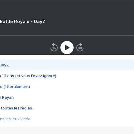
 Battle Royale - DayZ
 DayZ
 a 13 ans (et vous l'avez ignoré)
e (littéralement)
im Rayan
 toutes les règles
s les jeux vidéo
us choquant de Rockstar ? - Le scandale BULLY