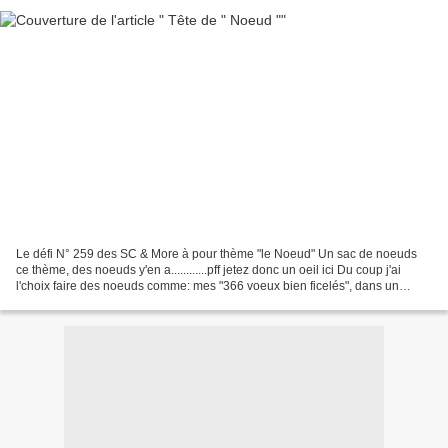
Le défi N° 259 des SC & More à pour thème "le Noeud" Un sac de noeuds
ce thème, des noeuds y'en a............pff jetez donc un oeil ici Du coup j'ai
l'choix faire des noeuds comme: mes "366 voeux bien ficelés", dans un
calendrier voir le post ici, (mais...