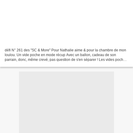
défi N° 261 des "SC & More" Pour Nathalie aime & pour la chambre de mon
loulou. Un vide poche en mode récup Avec un ballon, cadeau de son
parrain, donc, même crevé, pas question de s'en séparer ! Les vides poches
des autres participants sont visibles...