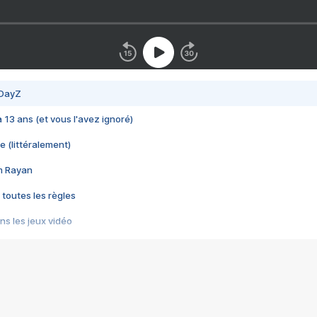
 DayZ
 a 13 ans (et vous l'avez ignoré)
e (littéralement)
im Rayan
 toutes les règles
s les jeux vidéo
us choquant de Rockstar ? - Le scandale BULLY
e plus moche de Steam
du RÊVE tourne au CAUCHEMAR