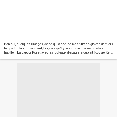
Bonjour, quelques zimages, de ce qui a occupé mes p'tits doigts ces derniers
temps. Un long..... moment, bin, c'est qu'il y avait toute une escouade a
habiller ! La capote Poiret avec les rouleaux d'épaule, siouplait ! couvre Képi
& calot, pour le spectacle...