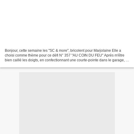
Bonjour, cette semaine les "SC & more", bricolent pour Marjolaine Elle a
choisi comme thème pour ce défi N° 357 "AU COIN DU FEU" Après m'être
bien caillé les doigts, en confectionnant une courte-pointe dans le garage, je
fini l'assemblage au point de...