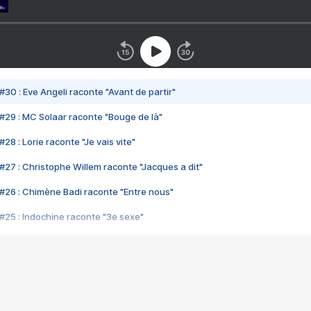
#30 : Eve Angeli raconte "Avant de partir"
#29 : MC Solaar raconte "Bouge de là"
28 : Lorie raconte "Je vais vite"
#27 : Christophe Willem raconte "Jacques a dit"
#26 : Chimène Badi raconte "Entre nous"
#25 : Indochine raconte "3e sexe"
#24 : Zaho raconte "C'est chelou"
#23 : Patrick Bruel raconte "Au café des délices"
#22 : Kyo raconte "Le chemin"