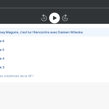
bey Maguire, c'est lui ! Rencontre avec Damien Witecka
e 6
e 5
e 4
e 3
s créatrices de la VF !
e 2
e 1
e Mektoub My Love arrive enfin ! Rencontre avec Shaïn Boumedine et Sal