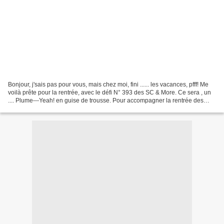
Bonjour, j'sais pas pour vous, mais chez moi, fini ...... les vacances, pfff! Me
voilà prête pour la rentrée, avec le défi N° 393 des SC & More. Ce sera , un
.... Plume---Yeah! en guise de trousse. Pour accompagner la rentrée des
copines, et admirer leurs...