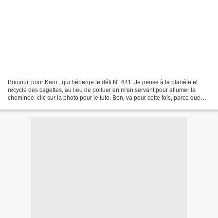
Bonjour, pour Karo , qui héberge le défi N° 641. Je pense à la planète et
recycle des cagettes, au lieu de polluer en m'en servant pour allumer la
cheminée. clic sur la photo pour le tuto. Bon, va pour cette fois, parce que
c'est quand même bien pratique...