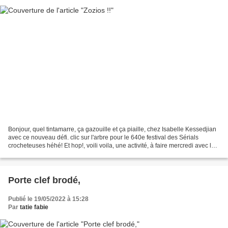
Bonjour, quel tintamarre, ça gazouille et ça piaille, chez Isabelle Kessedjian
avec ce nouveau défi. clic sur l'arbre pour le 640e festival des Sérials
crocheteuses héhé! Et hop!, voili voila, une activité, à faire mercredi avec les
enfants du centre...
Porte clef brodé,
Publié le 19/05/2022 à 15:28
Par
tatie fabie