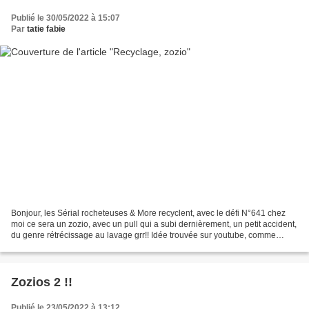
Publié le 30/05/2022 à 15:07
Par
tatie fabie
Bonjour, les Sérial rocheteuses & More recyclent, avec le défi N°641 chez
moi ce sera un zozio, avec un pull qui a subi dernièrement, un petit accident,
du genre rétrécissage au lavage grr!! Idée trouvée sur youtube, comme
d'hab, un peu trafiqué le modèle...
Zozios 2 !!
Publié le 23/05/2022 à 13:12