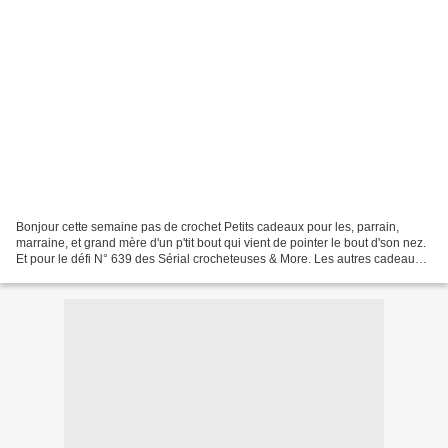
Bonjour cette semaine pas de crochet Petits cadeaux pour les, parrain,
marraine, et grand mère d'un p'tit bout qui vient de pointer le bout d'son nez.
Et pour le défi N° 639 des Sérial crocheteuses & More. Les autres cadeaux
c'est ici chez Stéphanie Agado....