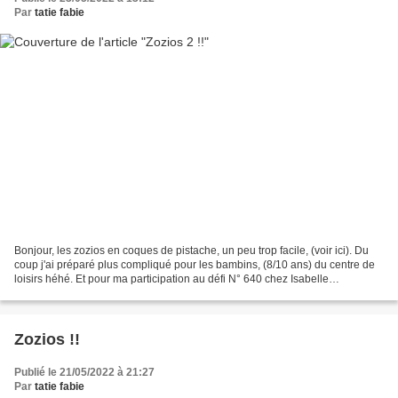
Par
tatie fabie
Bonjour, les zozios en coques de pistache, un peu trop facile, (voir ici). Du
coup j'ai préparé plus compliqué pour les bambins, (8/10 ans) du centre de
loisirs héhé. Et pour ma participation au défi N° 640 chez Isabelle
Kessedjian Réalisé avec des tailles...
Zozios !!
Publié le 21/05/2022 à 21:27
Par
tatie fabie