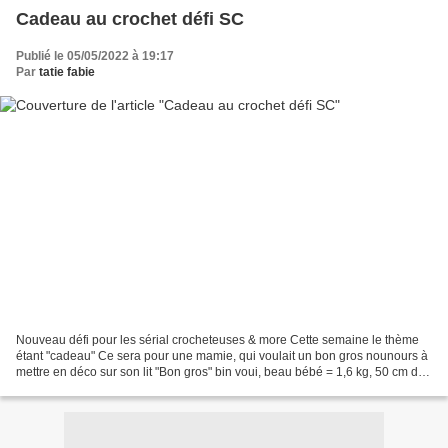
Cadeau au crochet défi SC
Publié le 05/05/2022 à 19:17
Par
tatie fabie
Nouveau défi pour les sérial crocheteuses & more Cette semaine le thème
étant "cadeau" Ce sera pour une mamie, qui voulait un bon gros nounours à
mettre en déco sur son lit "Bon gros" bin voui, beau bébé = 1,6 kg, 50 cm de
haut en position assise !, 14...