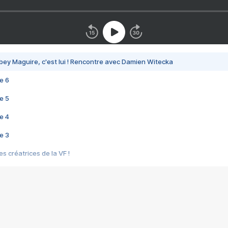
bey Maguire, c'est lui ! Rencontre avec Damien Witecka
e 6
e 5
e 4
e 3
s créatrices de la VF !
e 2
e 1
e Mektoub My Love arrive enfin ! Rencontre avec Shaïn Boumedine et Sal
i : après Toni en famille