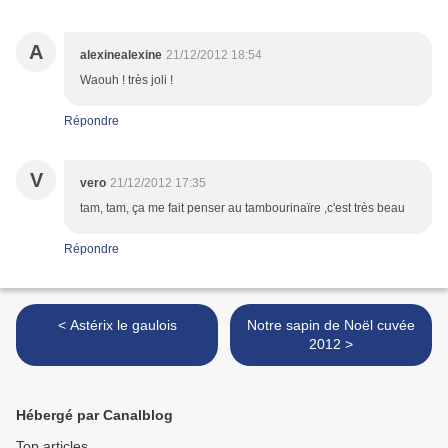
A
alexinealexine
21/12/2012 18:54
Waouh ! très joli !
Répondre
V
vero
21/12/2012 17:35
tam, tam, ça me fait penser au tambourinaïre ,c'est très beau
Répondre
< Astérix le gaulois
Notre sapin de Noël cuvée
2012 >
Hébergé par Canalblog
Top articles