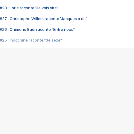
28 : Lorie raconte "Je vais vite"
#27 : Christophe Willem raconte "Jacques a dit"
#26 : Chimène Badi raconte "Entre nous"
#25 : Indochine raconte "3e sexe"
#24 : Zaho raconte "C'est chelou"
#23 : Patrick Bruel raconte "Au café des délices"
#22 : Kyo raconte "Le chemin"
#21 : Nolwenn Leroy raconte "Cassé"
#20 : Patrick Hernandez raconte "Born to be alive"
#19 : Lorie raconte "Près de moi"
#18 : Michael Jones raconte "A nos actes manqués" (avec Jean-Jacque
#17 : Khaled raconte "Aïcha"