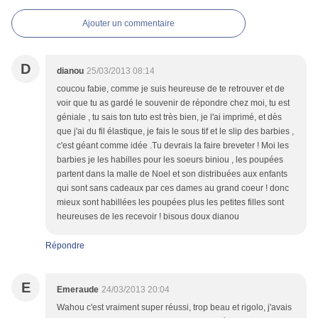
Ajouter un commentaire
D
dianou
25/03/2013 08:14
coucou fabie, comme je suis heureuse de te retrouver et de
voir que tu as gardé le souvenir de répondre chez moi, tu est
géniale , tu sais ton tuto est très bien, je l'ai imprimé, et dès
que j'ai du fil élastique, je fais le sous tif et le slip des barbies ,
c'est géant comme idée .Tu devrais la faire breveter ! Moi les
barbies je les habilles pour les soeurs biniou , les poupées
partent dans la malle de Noel et son distribuées aux enfants
qui sont sans cadeaux par ces dames au grand coeur ! donc
mieux sont habillées les poupées plus les petites filles sont
heureuses de les recevoir ! bisous doux dianou
Répondre
E
Emeraude
24/03/2013 20:04
Wahou c'est vraiment super réussi, trop beau et rigolo, j'avais