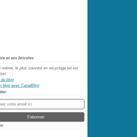
abie et ses bricoles
oi même, le plus souvent en recyclage tel est
ise!
 du blog
n blog avec CanalBlog
tter
es