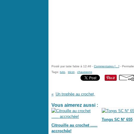
Posté par tatie fabie à 12:46 -
Commentaires [
…
]
- Permalie
Tags:
tuto
,
tricot
,
chaussons
Un trophée au crochet,
Vous aimerez aussi :
Tongs SC N° 655
Citrouille au crochet ......
accrochée!