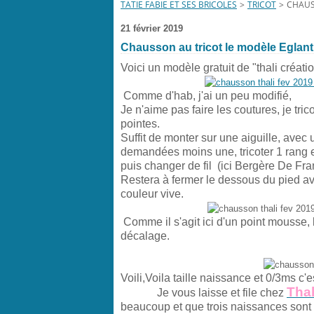
TATIE FABIE ET SES BRICOLES
>
TRICOT
>
CHAUS
21 février 2019
Chausson au tricot le modèle Eglant
Voici un modèle gratuit de "thali créatio
Comme d'hab, j'ai un peu modifié,
Je n'aime pas faire les coutures, je tri
pointes.
Suffit de monter sur une aiguille, avec 
demandées moins une, tricoter 1 rang en
puis changer de fil
(ici Bergère De F
Restera à fermer le dessous du pied avec
couleur vive.
Comme il s'agit ici d'un point mousse, l
décalage.
Voili,Voila taille naissance et 0/3ms c'es
Thal
Je vous laisse et file chez
beaucoup et que trois naissances sont 