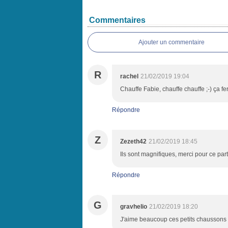
Commentaires
Ajouter un commentaire
R
rachel
21/02/2019 19:04
Chauffe Fabie, chauffe chauffe ;-) ça f
Répondre
Z
Zezeth42
21/02/2019 18:45
Ils sont magnifiques, merci pour ce par
Répondre
G
gravhelio
21/02/2019 18:20
J'aime beaucoup ces petits chaussons 