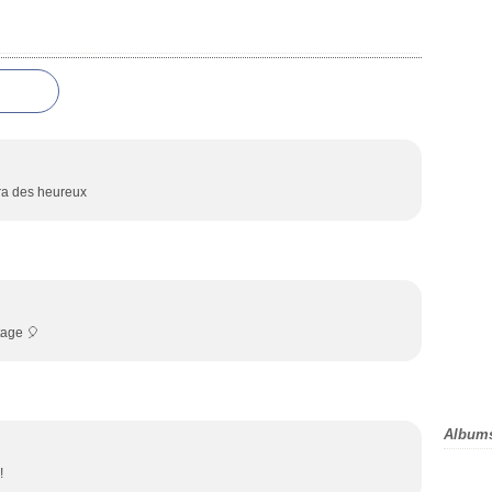
era des heureux
tage 🎈
Album
!