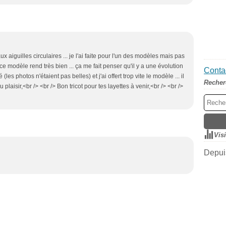
aux aiguilles circulaires ... je l'ai faite pour l'un des modèles mais pas
ce modèle rend très bien ... ça me fait penser qu'il y a une évolution
Contac
es photos n'étaient pas belles) et j'ai offert trop vite le modèle ... il
Recher
 plaisir,<br /> <br /> Bon tricot pour tes layettes à venir,<br /> <br />
Vis
Depuis