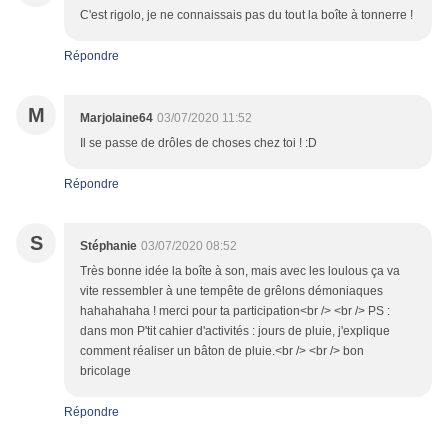
C'est rigolo, je ne connaissais pas du tout la boîte à tonnerre !
Répondre
M
Marjolaine64
03/07/2020 11:52
Il se passe de drôles de choses chez toi ! :D
Répondre
S
Stéphanie
03/07/2020 08:52
Très bonne idée la boîte à son, mais avec les loulous ça va
vite ressembler à une tempête de grêlons démoniaques
hahahahaha ! merci pour ta participation<br /> <br /> PS :
dans mon P'tit cahier d'activités : jours de pluie, j'explique
comment réaliser un bâton de pluie.<br /> <br /> bon
bricolage
Répondre