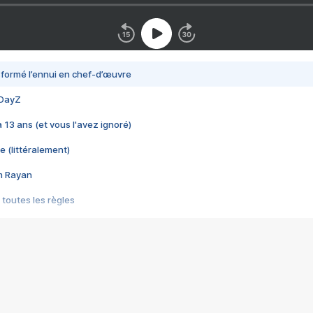
nsformé l’ennui en chef-d’œuvre
 DayZ
 a 13 ans (et vous l'avez ignoré)
e (littéralement)
im Rayan
 toutes les règles
s les jeux vidéo
us choquant de Rockstar ? - Le scandale BULLY
e plus moche de Steam
du RÊVE tourne au CAUCHEMAR