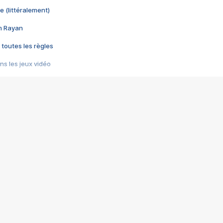
e (littéralement)
im Rayan
 toutes les règles
s les jeux vidéo
us choquant de Rockstar ? - Le scandale BULLY
e plus moche de Steam
du RÊVE tourne au CAUCHEMAR
pendant 8 heures
it… à tort
umiliés par un jeu vidéo
ire - Final Fantasy 8
ti un empire - Age of Empires