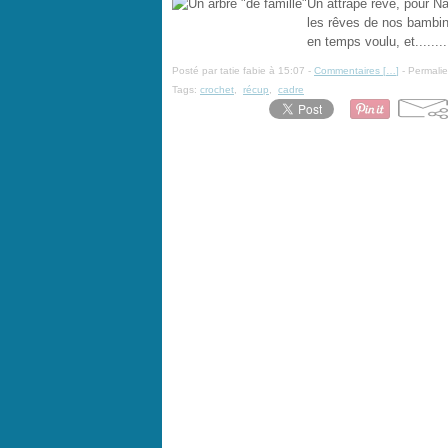
Un attrape rêve, pour Na
les rêves de nos bambin
en temps voulu, et........
Posté par tatie fabie à 15:07 -
Commentaires [
…
]
- Permalie
Tags:
crochet
,
récup
,
cadre