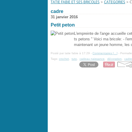
TATIE FABIE ET SES BRICOLES
>
CATEGORIES
>
C
cadre
31 janvier 2016
Petit peton
L'empreinte de l'ange accueille ce
ts petons " Voici ma bricole: - l'
maintenant un jeune homme, les c
Posté par tatie fabie à 17:29 -
Commentaires [
…
]
- Permalie
Tags:
crochet
,
tuto
,
cadeau naissance
,
décoration
,
cadre