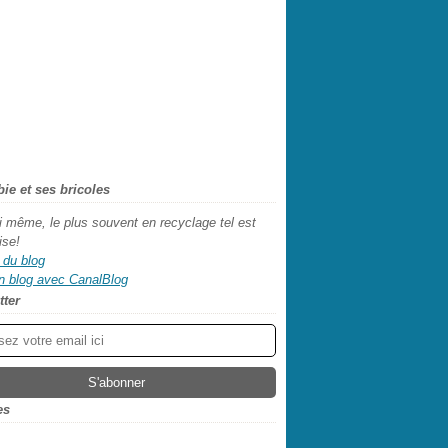
abie et ses bricoles
oi même, le plus souvent en recyclage tel est
ise!
 du blog
n blog avec CanalBlog
tter
es