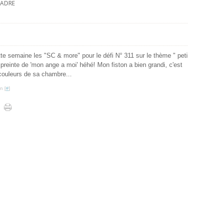
ADRE
tte semaine les "SC & more" pour le défi N° 311 sur le thème " peti
empreinte de 'mon ange a moi' héhé! Mon fiston a bien grandi, c'est
ouleurs de sa chambre...
n [
#
]