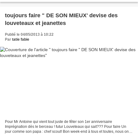
toujours faire " DE SON MIEUX' devise des
louveteaux et jeanettes
Publié le 04/05/2013 à 10:22
Par
tatie fabie
Pour Mr Antoine qui vient tout juste de fêter son 1er anniversaire
Imprégnation dès le berceau ! futur Louveteaux qui sait??? Pour faire Un
jour comme son papa : chef scout! Bon week-end à tous et toutes, nous on
file au camp, au programme, veillée +feu...