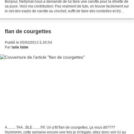
Bonjour, Nellymat nous a demandé de lui faire une carotte pour la dînette de
sa puce. Voici ma contribution: Pas vraiment de tuto, on trouve facilement sur
le net des explis de carotte au crochet, suffit de faire des rondelles et d'y
insérer des " joints...
flan de courgettes
Publié le 05/02/2013 à 20:54
Par
tatie fabie
A......... TAA...BLE.........!!!!!. Un p'tit flan de courgettes, ça vous dit????
Hummmm, cette semaine encore une fois je m'régale, allez donc voir ici au