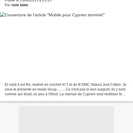
Publié le 15/08/2013 à 23:25
Par
tatie fabie
Et voilà il est fini, réalisé en crochet N°2 et du fil DMC Natura Just Cotton. Je
vous le présente en mode récup......... Ce n'est pas le bon support, ils y sont
comme qui dirait, un peu à l'étroit. La maman de Cyprien veut réutiliser le
support bois,...