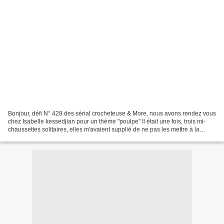
Bonjour, défi N° 428 des sérial crocheteuse & More, nous avons rendez vous
chez Isabelle kessedjian pour un thème "poulpe" Il était une fois, trois mi-
chaussettes solitaires, elles m'avaient supplié de ne pas les mettre à la
poubelle, bien m'en a pris,...