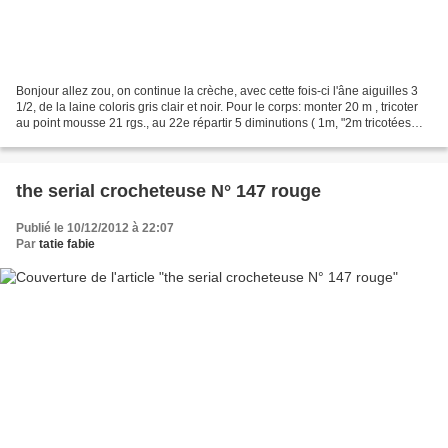
Bonjour allez zou, on continue la crèche, avec cette fois-ci l'âne aiguilles 3
1/2, de la laine coloris gris clair et noir. Pour le corps: monter 20 m , tricoter
au point mousse 21 rgs., au 22e répartir 5 diminutions ( 1m, "2m tricotées
ens, 2m" répéter...
the serial crocheteuse N° 147 rouge
Publié le 10/12/2012 à 22:07
Par
tatie fabie