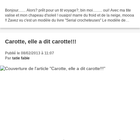
Bonjour........ Alors? prêt pour un tit voyage?, bin moi.......... oui! Avec ma tite
valise et mon chapeau d'soleil ! ouaips! marre du froid et de la neige, moooa
!! Zavez vu c'est un modèle du livre "Serial crocheteuses" Le modèle de
louluen Son blog...
Carotte, elle a dit carotte!!!
Publié le 08/02/2013 à 11:07
Par
tatie fabie