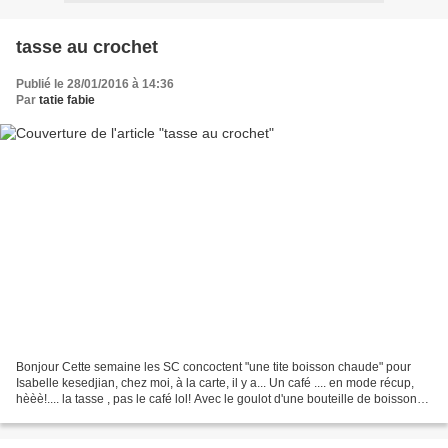
tasse au crochet
Publié le 28/01/2016 à 14:36
Par
tatie fabie
Bonjour Cette semaine les SC concoctent "une tite boisson chaude" pour
Isabelle kesedjian, chez moi, à la carte, il y a... Un café .... en mode récup,
hèèè!.... la tasse , pas le café lol! Avec le goulot d'une bouteille de boisson
pétillante. Arg, zut...