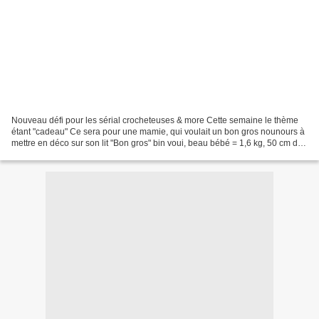
Nouveau défi pour les sérial crocheteuses & more Cette semaine le thème
étant "cadeau" Ce sera pour une mamie, qui voulait un bon gros nounours à
mettre en déco sur son lit "Bon gros" bin voui, beau bébé = 1,6 kg, 50 cm de
haut en position assise !, 14...