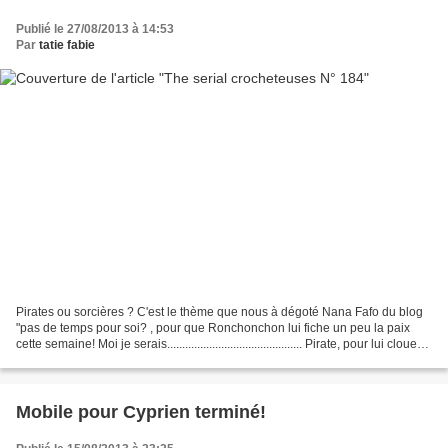
Publié le 27/08/2013 à 14:53
Par
tatie fabie
Pirates ou sorcières ? C'est le thème que nous à dégoté Nana Fafo du blog
"pas de temps pour soi? , pour que Ronchonchon lui fiche un peu la paix
cette semaine! Moi je serais............................................. Pirate, pour lui clouer
le bec...
Mobile pour Cyprien terminé!