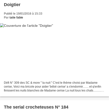
Doigtier
Publié le 19/01/2016 à 15:33
Par
tatie fabie
Défi N° 309 des SC & more " la nuit " C'est le thème choisi par Madame
cerise, Voici ma bricole pour aider 'bébé cerise' a s'endormir........ et q'enfin
finissent les nuits blanches de Madame cerise La nuit tous les chats...........
sont gris, Bin......pour...
The serial crocheteuses N° 184