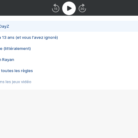
 DayZ
 a 13 ans (et vous l'avez ignoré)
e (littéralement)
im Rayan
 toutes les règles
s les jeux vidéo
us choquant de Rockstar ? - Le scandale BULLY
e plus moche de Steam
du RÊVE tourne au CAUCHEMAR
pendant 8 heures
it… à tort