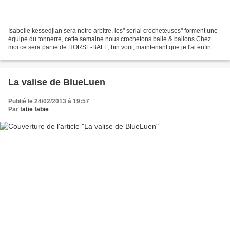
Isabelle kessedjian sera notre arbitre, les" serial crocheteuses" forment une
équipe du tonnerre, cette semaine nous crochetons balle & ballons Chez
moi ce sera partie de HORSE-BALL, bin voui, maintenant que je l'ai enfin
dompté héhé!! Le ballon sauteur...
La valise de BlueLuen
Publié le 24/02/2013 à 19:57
Par
tatie fabie