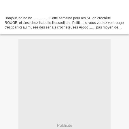
Bonjour, ho ho ho .................. Cette semaine pour les SC on crochète
ROUGE, et c'est chez Isabelle Kessedjian , Psittt..... si vous voulez voir rouge
c'est par ici au musée des sérials crocheteuses Arggg........ pas moyen de
choisir,alors je les...
Publicité