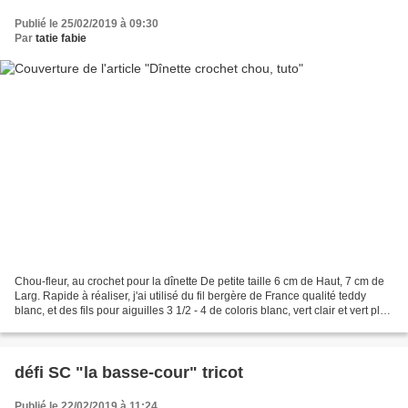
Publié le 25/02/2019 à 09:30
Par
tatie fabie
Chou-fleur, au crochet pour la dînette De petite taille 6 cm de Haut, 7 cm de
Larg. Rapide à réaliser, j'ai utilisé du fil bergère de France qualité teddy
blanc, et des fils pour aiguilles 3 1/2 - 4 de coloris blanc, vert clair et vert plus
foncé, crochets...
défi SC "la basse-cour" tricot
Publié le 22/02/2019 à 11:24