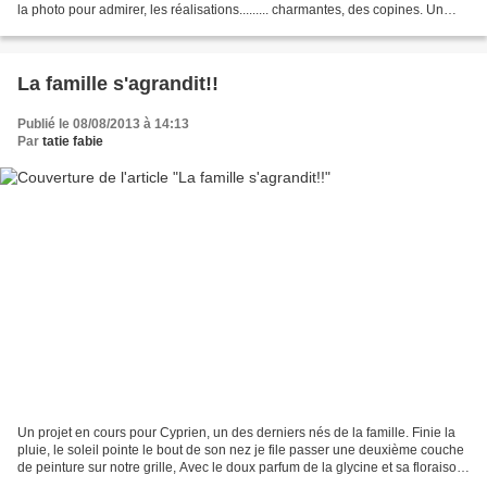
la photo pour admirer, les réalisations......... charmantes, des copines. Un
thème qui colle...
La famille s'agrandit!!
Publié le 08/08/2013 à 14:13
Par
tatie fabie
Un projet en cours pour Cyprien, un des derniers nés de la famille. Finie la
pluie, le soleil pointe le bout de son nez je file passer une deuxième couche
de peinture sur notre grille, Avec le doux parfum de la glycine et sa floraison
moins exubérante...