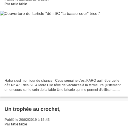
Par
tatie fabie
Haha c'est mon jour de chance ! Cette semaine c'est KARO qui héberge le
défi N° 471 des SC & More Elle rêve de vacances à la ferme. J'ai justement
un encours sur le coin de la table Une bricole qui me permet d'utiliser......
mes p'its bouts d'laine h...
Un trophée au crochet,
Publié le 20/02/2019 à 15:43
Par
tatie fabie