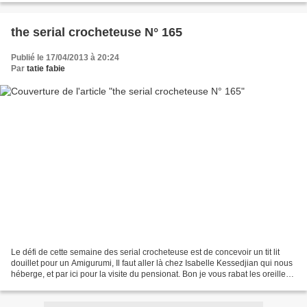
the serial crocheteuse N° 165
Publié le 17/04/2013 à 20:24
Par
tatie fabie
Le défi de cette semaine des serial crocheteuse est de concevoir un tit lit
douillet pour un Amigurumi, Il faut aller là chez Isabelle Kessedjian qui nous
héberge, et par ici pour la visite du pensionat. Bon je vous rabat les oreille
avec le livre des...