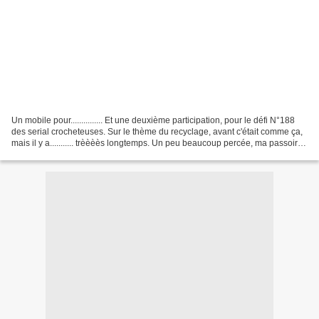
Un mobile pour............... Et une deuxième participation, pour le défi N°188
des serial crocheteuses. Sur le thème du recyclage, avant c'était comme ça,
mais il y a........... trèèèès longtemps. Un peu beaucoup percée, ma passoire,
passait.................