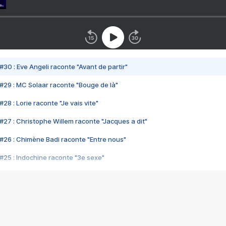
#30 : Eve Angeli raconte "Avant de partir"
#29 : MC Solaar raconte "Bouge de là"
28 : Lorie raconte "Je vais vite"
#27 : Christophe Willem raconte "Jacques a dit"
#26 : Chimène Badi raconte "Entre nous"
#25 : Indochine raconte "3e sexe"
#24 : Zaho raconte "C'est chelou"
#23 : Patrick Bruel raconte "Au café des délices"
#22 : Kyo raconte "Le chemin"