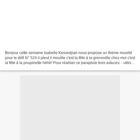
Bonjour cette semaine Isabelle Kessedjian nous propose un thème mouillé
pour le défi N° 524 il pleut il mouille c'est la fête à la grenouille chez moi c'est
la fête à la poupinette héhé! Pour réaliser ce parapluie trois astuces: - utiliser
un coton pour...