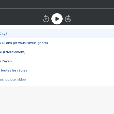
 DayZ
 a 13 ans (et vous l'avez ignoré)
e (littéralement)
im Rayan
 toutes les règles
s les jeux vidéo
us choquant de Rockstar ? - Le scandale BULLY
e plus moche de Steam
du RÊVE tourne au CAUCHEMAR