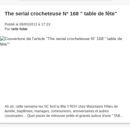
The serial crocheteuse N° 168 " table de fête"
Publié le 08/05/2013 à 17:22
Par
tatie fabie
Ah ah, cette semaine les SC font la fête !! RDV chez Marjolaine Fêtes de
famille, baptêmes, mariages, communions, anniversaires et autres
cousinades.... Quel plaisir de retrouver petits et grands autour d'une " TABLE
DE FÊTE" joliment décorée par les...