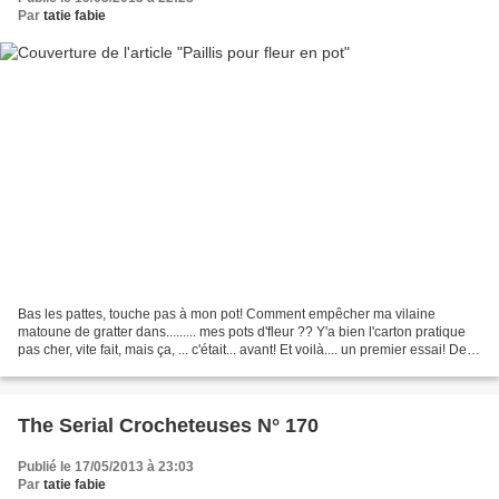
Par
tatie fabie
Bas les pattes, touche pas à mon pot! Comment empêcher ma vilaine
matoune de gratter dans......... mes pots d'fleur ?? Y'a bien l'carton pratique
pas cher, vite fait, mais ça, ... c'était... avant! Et voilà.... un premier essai! De la
ficelle de cuisine...
The Serial Crocheteuses N° 170
Publié le 17/05/2013 à 23:03
Par
tatie fabie