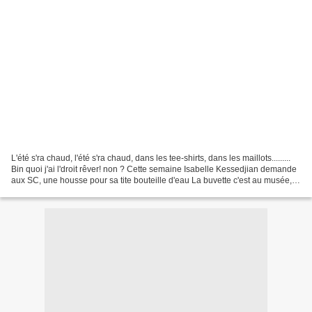
L'été s'ra chaud, l'été s'ra chaud, dans les tee-shirts, dans les maillots.........
Bin quoi j'ai l'droit rêver! non ? Cette semaine Isabelle Kessedjian demande
aux SC, une housse pour sa tite bouteille d'eau La buvette c'est au musée,
par ici , vous...