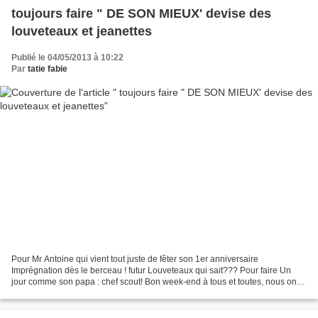
toujours faire " DE SON MIEUX' devise des
louveteaux et jeanettes
Publié le 04/05/2013 à 10:22
Par
tatie fabie
Pour Mr Antoine qui vient tout juste de fêter son 1er anniversaire
Imprégnation dès le berceau ! futur Louveteaux qui sait??? Pour faire Un
jour comme son papa : chef scout! Bon week-end à tous et toutes, nous on
file au camp, au programme, veillée +feu...