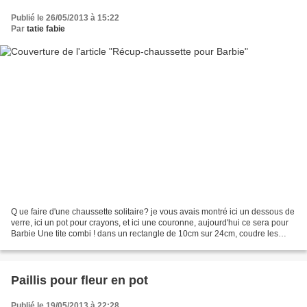
Publié le 26/05/2013 à 15:22
Par
tatie fabie
Q ue faire d'une chaussette solitaire? je vous avais montré ici un dessous de
verre, ici un pot pour crayons, et ici une couronne, aujourd'hui ce sera pour
Barbie Une tite combi ! dans un rectangle de 10cm sur 24cm, coudre les
jambes sur les deux tiers...
Paillis pour fleur en pot
Publié le 19/05/2013 à 22:28