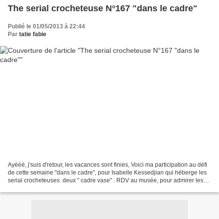
The serial crocheteuse N°167 "dans le cadre"
Publié le 01/05/2013 à 22:44
Par
tatie fabie
Ayèèè, j'suis d'retour, les vacances sont finies, Voici ma participation au défi
de cette semaine "dans le cadre", pour Isabelle Kessedjian qui héberge les
serial crocheteuses. deux " cadre vase" . RDV au musée, pour admirer les
encadrés, des copines....