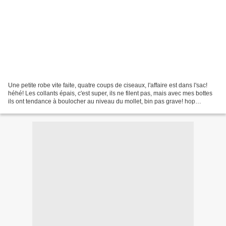
Une petite robe vite faite, quatre coups de ciseaux, l'affaire est dans l'sac!
héhé! Les collants épais, c'est super, ils ne filent pas, mais avec mes bottes
ils ont tendance à boulocher au niveau du mollet, bin pas grave! hop
recyclage ... une tite robe...