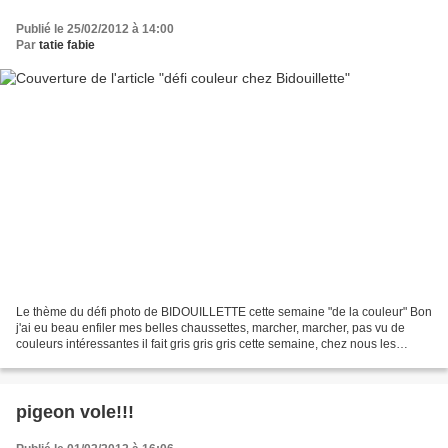
Publié le 25/02/2012 à 14:00
Par
tatie fabie
Le thème du défi photo de BIDOUILLETTE cette semaine "de la couleur" Bon
j'ai eu beau enfiler mes belles chaussettes, marcher, marcher, pas vu de
couleurs intéressantes il fait gris gris gris cette semaine, chez nous les
vaches sont noires et blanches!!...
pigeon vole!!!