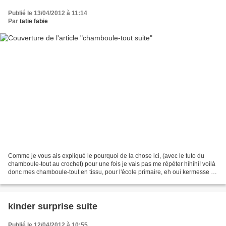
Publié le 13/04/2012 à 11:14
Par
tatie fabie
Comme je vous ais expliqué le pourquoi de la chose ici, (avec le tuto du
chamboule-tout au crochet) pour une fois je vais pas me répéter hihihi! voilà
donc mes chamboule-tout en tissu, pour l'école primaire, eh oui kermesse en
vue! Là j'ai utilisé de...
kinder surprise suite
Publié le 12/04/2012 à 10:55