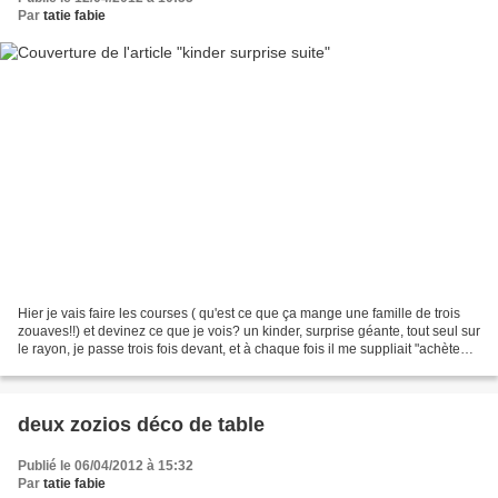
Par
tatie fabie
Hier je vais faire les courses ( qu'est ce que ça mange une famille de trois
zouaves!!) et devinez ce que je vois? un kinder, surprise géante, tout seul sur
le rayon, je passe trois fois devant, et à chaque fois il me suppliait "achète
moi...." Alors...
deux zozios déco de table
Publié le 06/04/2012 à 15:32
Par
tatie fabie