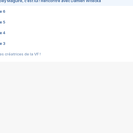
bey Maguire, c'est lui ! Rencontre avec Damien Witecka
e 6
e 5
e 4
e 3
s créatrices de la VF !
e 2
e 1
e Mektoub My Love arrive enfin ! Rencontre avec Shaïn Boumedine et Sal
i : après Toni en famille
elle réalise le bouleversant Dites lui que je l'aime
ais ! Rencontre autour de Vie privée de Rebecca Zlotowski
 de Marguerite, Grave... Rencontre avec Ella Rumpf