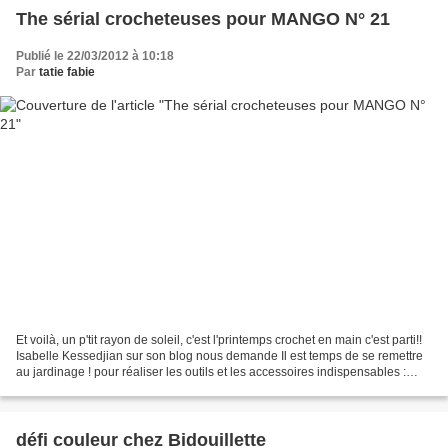
The sérial crocheteuses pour MANGO N° 21
Publié le 22/03/2012 à 10:18
Par
tatie fabie
Et voilà, un p'tit rayon de soleil, c'est l'printemps crochet en main c'est parti!!
Isabelle Kessedjian sur son blog nous demande Il est temps de se remettre
au jardinage ! pour réaliser les outils et les accessoires indispensables :
mini-serre, pots...
défi couleur chez Bidouillette