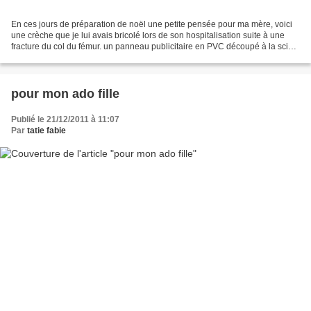
En ces jours de préparation de noël une petite pensée pour ma mère, voici
une crèche que je lui avais bricolé lors de son hospitalisation suite à une
fracture du col du fémur. un panneau publicitaire en PVC découpé à la scie à
chantourner, une jolie boite...
pour mon ado fille
Publié le 21/12/2011 à 11:07
Par
tatie fabie