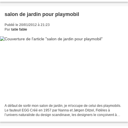
salon de jardin pour playmobil
Publié le 20/01/2012 à 21:23
Par
tatie fabie
A défaut de sortir mon salon de jardin, je m'occupe de celui des playmobils.
Le fauteuil EGG Créé en 1957 par Nanna et Jørgen Ditzel, Fidèles à
l’univers naturaliste du design scandinave, les designers le conçoivent à
l’origine comme un cocon en rotin...