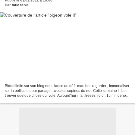
Publié le 01/02/2012 à 16:06
Par
tatie fabie
Bidouillette sur son blog nous lance un défi: marcher, regarder , immortaliser
sur la péllicule pour partager avec les copines du net. Cette semaine il faut
trouver quelque chose qui vole. Aujourd'hui il fait trèèès froid , 15 mn dehors
je rentre ne sentant...