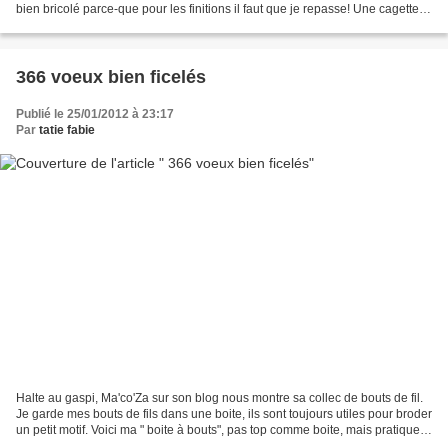
bien bricolé parce-que pour les finitions il faut que je repasse! Une cagette,
et des feuilles de...
366 voeux bien ficelés
Publié le 25/01/2012 à 23:17
Par
tatie fabie
Halte au gaspi, Ma'co'Za sur son blog nous montre sa collec de bouts de fil.
Je garde mes bouts de fils dans une boite, ils sont toujours utiles pour broder
un petit motif. Voici ma " boite à bouts", pas top comme boite, mais pratique,
et feu les nounours...