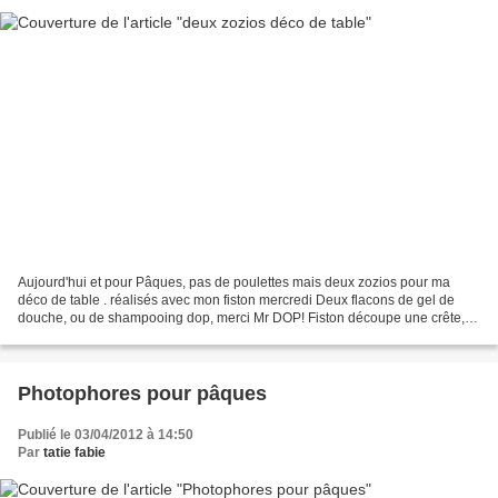
Aujourd'hui et pour Pâques, pas de poulettes mais deux zozios pour ma
déco de table . réalisés avec mon fiston mercredi Deux flacons de gel de
douche, ou de shampooing dop, merci Mr DOP! Fiston découpe une crête, et
une queue, pendant que maman incise...
Photophores pour pâques
Publié le 03/04/2012 à 14:50
Par
tatie fabie