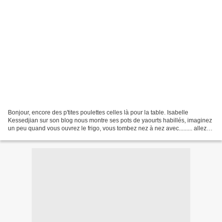
Bonjour, encore des p'tites poulettes celles là pour la table. Isabelle
Kessedjian sur son blog nous montre ses pots de yaourts habillés, imaginez
un peu quand vous ouvrez le frigo, vous tombez nez à nez avec......... allez
donc voir ça vaux le détour,...