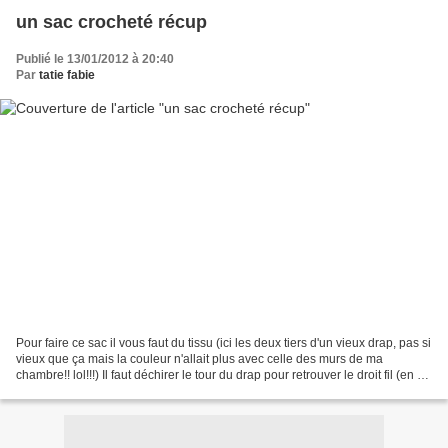
un sac crocheté récup
Publié le 13/01/2012 à 20:40
Par
tatie fabie
Pour faire ce sac il vous faut du tissu (ici les deux tiers d'un vieux drap, pas si
vieux que ça mais la couleur n'allait plus avec celle des murs de ma
chambre!! lol!!!) Il faut déchirer le tour du drap pour retrouver le droit fil (en +
on gagne du temps...