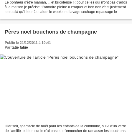
Le bonheur d'être maman, ....et bricoleuse ! ( pour celles qui n'ont pas d'ados
à la maison je précise : l'armoire pleine a craquer et ben non c'est justement
le truc là qu'il leur faut alors le week end lavage séchage repassage le
bonheur de la maman...
Pères noël bouchons de champagne
Publié le 21/12/2011 à 10:41
Par
tatie fabie
Hier soir, spectacle de noël pour les enfants de la commune, suivi d'un verre
de l'amitié, et bien sur je n'ai pas pu m'empécher de ramasser les bouchons