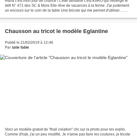
Haha c'est mon jour de chance ! Cette semaine c'est KARO qui héberge le
défi N° 471 des SC & More Elle rêve de vacances à la ferme. J'ai justement
un encours sur le coin de la table Une bricole qui me permet d'utiliser......
mes p'its bouts d'laine h...
Chausson au tricot le modèle Eglantine
Publié le 21/02/2019 à 12:46
Par
tatie fabie
Voici un modèle gratuit de "thali création" clic sur la photo pour les explis.
Comme d'hab, j'ai un peu modifié, Je n'aime pas faire les coutures, je tricote