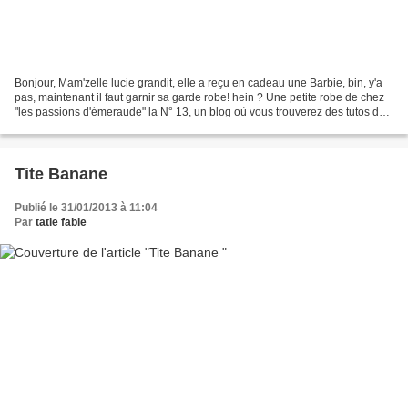
Bonjour, Mam'zelle lucie grandit, elle a reçu en cadeau une Barbie, bin, y'a
pas, maintenant il faut garnir sa garde robe! hein ? Une petite robe de chez
"les passions d'émeraude" la N° 13, un blog où vous trouverez des tutos de
robes en tricot. ( 2013...
Tite Banane
Publié le 31/01/2013 à 11:04
Par
tatie fabie