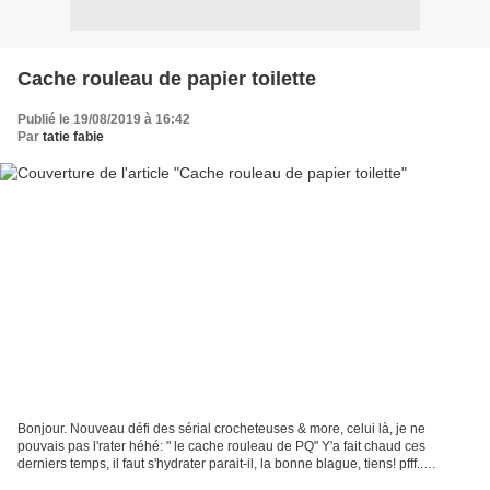
Cache rouleau de papier toilette
Publié le 19/08/2019 à 16:42
Par
tatie fabie
Bonjour. Nouveau défi des sérial crocheteuses & more, celui là, je ne
pouvais pas l'rater héhé: " le cache rouleau de PQ" Y'a fait chaud ces
derniers temps, il faut s'hydrater parait-il, la bonne blague, tiens! pfff..
résultat, pipi tout les cinq minutes,...