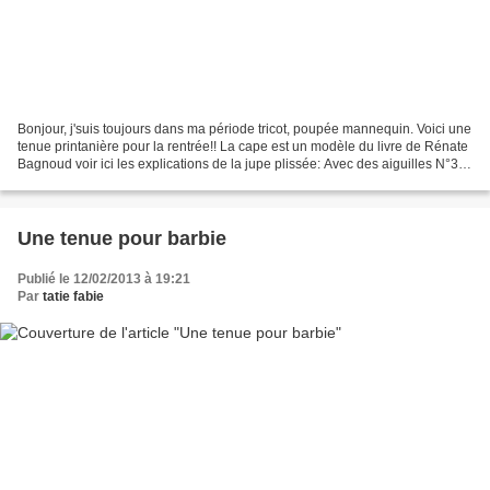
Bonjour, j'suis toujours dans ma période tricot, poupée mannequin. Voici une
tenue printanière pour la rentrée!! La cape est un modèle du livre de Rénate
Bagnoud voir ici les explications de la jupe plissée: Avec des aiguilles N°3,
et du fil adapté, monter...
Une tenue pour barbie
Publié le 12/02/2013 à 19:21
Par
tatie fabie