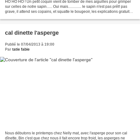
HO HO HO ! Un petit coquin vient de tomber de mes aiguilles pour grimper
sur celles de notre sapin...... Oui mais.............. le sapin n'est pas prêt! pas
grave, il attend ses copains, et squatte le bougeoir, les explications gratuites
sont ICI Oui...
cal dinette l'asperge
Publié le 07/04/2013 à 19:00
Par
tatie fabie
Nous débutons le printemps chez Nelly mat, avec l'asperge pour son cal
dînette, Bin c'est que chez nous il fait encore trop froid, les asperges ne