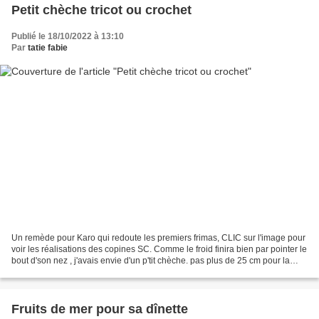
Petit chèche tricot ou crochet
Publié le 18/10/2022 à 13:10
Par
tatie fabie
Un remède pour Karo qui redoute les premiers frimas, CLIC sur l'image pour
voir les réalisations des copines SC. Comme le froid finira bien par pointer le
bout d'son nez , j'avais envie d'un p'tit chèche. pas plus de 25 cm pour la
pointe, afin que cette...
Fruits de mer pour sa dînette