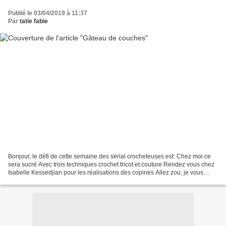
Publié le 03/04/2019 à 11:37
Par
tatie fabie
Bonjour, le défi de cette semaine des sérial crocheteuses est: Chez moi ce
sera sucré Avec trois techniques crochet tricot et couture Rendez vous chez
Isabelle Kessedjian pour les réalisations des copines Allez zou, je vous
laisse, c'est que j'en ai cinq...