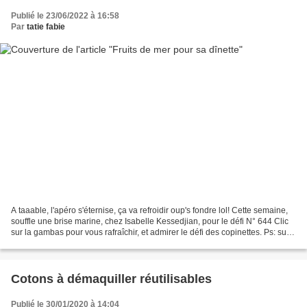
Publié le 23/06/2022 à 16:58
Par
tatie fabie
A taaable, l'apéro s'éternise, ça va refroidir oup's fondre lol! Cette semaine,
souffle une brise marine, chez Isabelle Kessedjian, pour le défi N° 644 Clic
sur la gambas pour vous rafraîchir, et admirer le défi des copinettes. Ps: sur
l'oursin ça fonctionne...
Cotons à démaquiller réutilisables
Publié le 30/01/2020 à 14:04