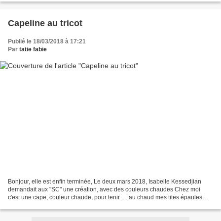
Capeline au tricot
Publié le 18/03/2018 à 17:21
Par
tatie fabie
Bonjour, elle est enfin terminée, Le deux mars 2018, Isabelle Kessedjian
demandait aux "SC" une création, avec des couleurs chaudes Chez moi
c'est une cape, couleur chaude, pour tenir .....au chaud mes tites épaules
héhé! Modèle Bergère de france N° 546,...