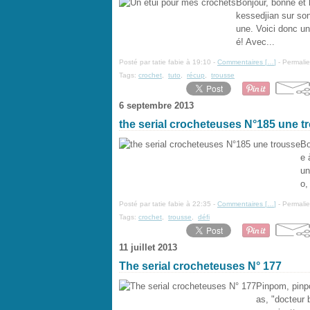
Bonjour, bonne et 
kessedjian sur son
une. Voici donc u
é! Avec...
Posté par tatie fabie à 19:10 -
Commentaires [
…
]
- Permalie
Tags:
crochet
,
tuto
,
récup
,
trousse
6 septembre 2013
the serial crocheteuses N°185 une t
Bo
e 
un
o,
Posté par tatie fabie à 22:35 -
Commentaires [
…
]
- Permalie
Tags:
crochet
,
trousse
,
défi
11 juillet 2013
The serial crocheteuses N° 177
Pinpom, pinpo
as, "docteur 