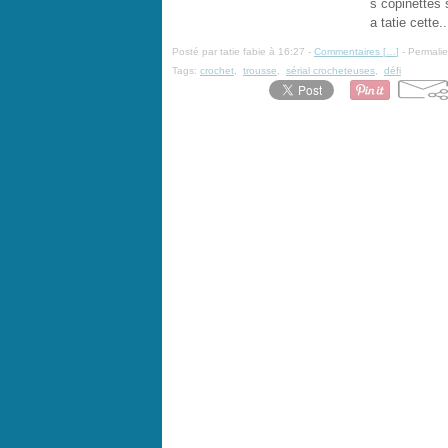
s copinettes s
a tatie cette..
Posté par tatie fabie à 16:27 -
Commentaires [
…
]
- Permalie
Tags:
crochet
,
trousse
,
sérial crocheteuses
,
défi