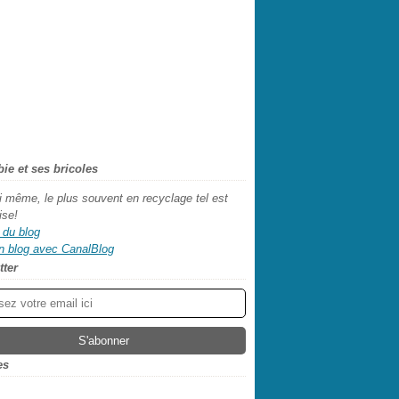
abie et ses bricoles
oi même, le plus souvent en recyclage tel est
ise!
 du blog
n blog avec CanalBlog
tter
es