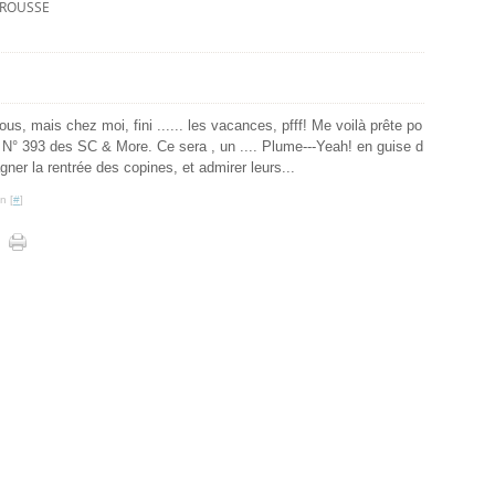
ROUSSE
ous, mais chez moi, fini ...... les vacances, pfff! Me voilà prête po
fi N° 393 des SC & More. Ce sera , un .... Plume---Yeah! en guise d
er la rentrée des copines, et admirer leurs...
n [
#
]