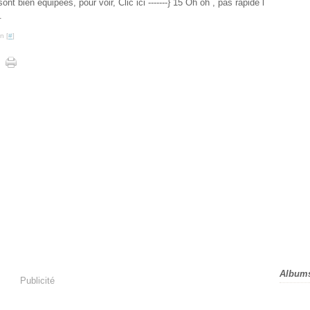
ont bien équipées, pour voir, Clic ici -------} 15 Oh oh , pas rapide l
.
n [
#
]
Album
Publicité