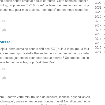
heureuse année créative à tous et toutes. Cette semaine Isabelle
2022
Juin
 blog, propose aux "SC & more" de faire une création autour du ja
2021
Mai
Déc
ne pochette pour mes crochets, comme d'hab, en mode récup, héh
2020
Mar
Oct
Mai
2019
Sep
Déc
2018
Aoû
Nov
Déc
n [
#
]
2017
Juil
Aoû
Nov
Juil
2016
Juin
Juil
Oct
Juin
Déc
2015
Mai
Avri
Sep
Mai
Nov
Déc
2014
Avri
Mar
Aoû
Avri
Sep
Aoû
Déc
rousse
2013
Févr
Avri
Mar
Aoû
Juin
Nov
Déc
2012
Janv
Févr
Juil
Mai
Oct
Mai
Déc
njour, cette semaine pour le défi des SC, j'suis à la bourre, la faut
2011
Juin
Mar
Juil
Avri
Nov
Déc
à la rentrée!! grrr Isabelle Kessedjian nous demandait de crocheter
Mai
Janv
Juin
Mar
Oct
Nov
Déc
e trousse, justement pour cette foutue rentrée ! Un crochet, du lin
Févr
Avri
Févr
Sep
Oct
 une fermeture éclair, hop c'est dans l'sac!...
Janv
Févr
Janv
Aoû
Sep
n [
#
]
Janv
Juil
Aoû
Juin
Juil
Mai
Juin
Avri
Mai
Mar
Avri
Févr
Mar
Janv
Févr
m !! sortez votre mini-trousse de secours, Isabelle Kessedjian Ali
Janv
bobologue", passe en revue ses troupes, héhé! Non d'un crochet le