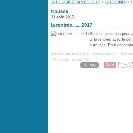
TATIE FABIE ET SES BRICOLES
>
CATEGORIES
>
T
trousse
31 août 2017
la rentrée........2017
Bonjour, j'sais pas pour v
ur la rentrée, avec le dé
e trousse. Pour accompagn
Posté par tatie fabie à 17:24 -
Commentaires [
…
]
- Permalie
Tags:
crochet
,
trousse
,
défi