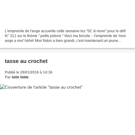
L'empreinte de l'ange accueille cette semaine les "SC & more" pour le défi
N° 311 sur le thème " petits petons " Voici ma bricole: - l'empreinte de 'mon
ange a moi' héhé! Mon fiston a bien grandi, c'est maintenant un jeune
homme, les couleurs de sa chambre...
tasse au crochet
Publié le 28/01/2016 à 14:36
Par
tatie fabie