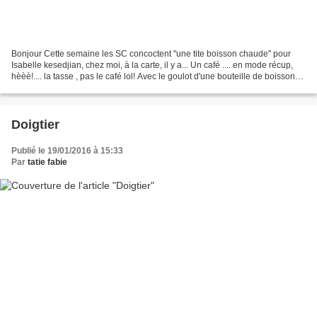
Bonjour Cette semaine les SC concoctent "une tite boisson chaude" pour
Isabelle kesedjian, chez moi, à la carte, il y a... Un café .... en mode récup,
hèèè!.... la tasse , pas le café lol! Avec le goulot d'une bouteille de boisson
pétillante. Arg, zut...
Doigtier
Publié le 19/01/2016 à 15:33
Par
tatie fabie