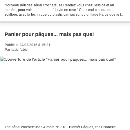
Nouveau défi des sérial crocheteuse Rendez vous chez Jessica et au
musée , pour voir .......... ........... " la vie en rose " Chez moi ce sera un
soliflore, avec la technique du plastic canvas sur du grillage Parce que je le
vaux bien et qu'il me reste...
Panier pour pâques... mais pas que!
Publié le 24/03/2016 à 15:21
Par
tatie fabie
The sérial crocheteuses & more N° 318 : Bientôt Pâques, chez Isabelle