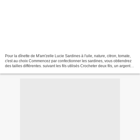
Pour la dînette de M'am'zelle Lucie Sardines à l'uile, nature, citron, tomate,
c'est au choix Commencez par confectionner les sardines, vous obtiendrez
des tailles différentes. suivant les fils utilisés Crocheter deux fils, un argenté
et un rouge ( ou,...