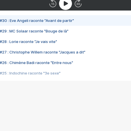
#30 : Eve Angeli raconte "Avant de partir"
#29 : MC Solaar raconte "Bouge de là"
28 : Lorie raconte "Je vais vite"
#27 : Christophe Willem raconte "Jacques a dit"
#26 : Chimène Badi raconte "Entre nous"
#25 : Indochine raconte "3e sexe"
#24 : Zaho raconte "C'est chelou"
#23 : Patrick Bruel raconte "Au café des délices"
#22 : Kyo raconte "Le chemin"
#21 : Nolwenn Leroy raconte "Cassé"
#20 : Patrick Hernandez raconte "Born to be alive"