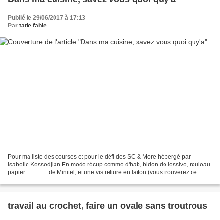
Publié le 29/06/2017 à 17:13
Par
tatie fabie
Pour ma liste des courses et pour le défi des SC & More hébergé par
Isabelle Kessedjian En mode récup comme d'hab, bidon de lessive, rouleau
papier .............. de Minitel, et une vis reliure en laiton (vous trouverez ce
genre de vis au rayon bricolage,...
travail au crochet, faire un ovale sans troutrous