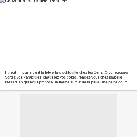
Il pleut il mouille c'est la fête à la crochtouille chez les Sérial Crocheteuses
Sortez vos Parapluies, chaussez vos bottes, rendez-vous chez Isabelle
kessedjian qui nous propose un thème autour de la pluie Une petite goutte
d'eau, sur ma clef, c'est...