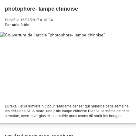
photophore- lampe chinoise
Publié le 16/01/2017 à 10:34
Par
tatie fabie
Eureka !, et la lumière fut, pour "Madame cerise" qui héberge cette semaine
les défis des SC & more, une p'tite lampe chinoise Bien vu le thème de cette
semaine, avec le verglas et la tempête nous avons dû sortir les bougies
JOUR NUIT Réalisée avec du...