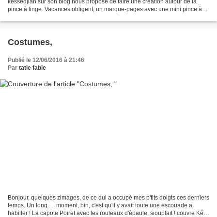
kessedjian sur son blog nous propose de faire une création autour de la
pince à linge. Vacances obligent, un marque-pages avec une mini pince à
linge, pour un livre format de...
Costumes,
Publié le 12/06/2016 à 21:46
Par
tatie fabie
Bonjour, quelques zimages, de ce qui a occupé mes p'tits doigts ces derniers
temps. Un long..... moment, bin, c'est qu'il y avait toute une escouade a
habiller ! La capote Poiret avec les rouleaux d'épaule, siouplait ! couvre Képi