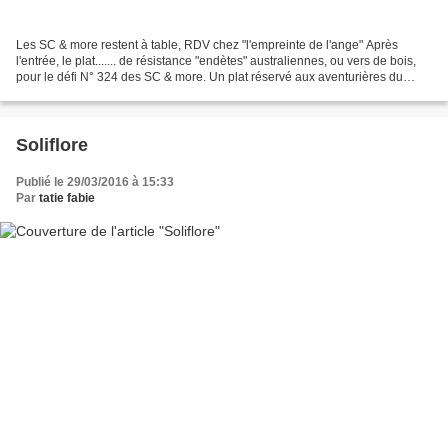
Les SC & more restent à table, RDV chez "l'empreinte de l'ange" Après
l'entrée, le plat....... de résistance "endètes" australiennes, ou vers de bois,
pour le défi N° 324 des SC & more. Un plat réservé aux aventurières du
goût, grillées à point ce sont...
Soliflore
Publié le 29/03/2016 à 15:33
Par
tatie fabie