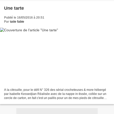
Une tarte
Publié le 16/05/2016 à 20:51
Par
tatie fabie
A la citrouille, pour le défi N° 326 des sérial crocheteuses & more hébergé
par Isabelle Kessedjian Réalisée avec de la nappe in-tissée, collée sur un
cercle de carton, en fait c'est un paillis pour un de mes pieds de citrouille
héhé! merci de votre passage,...