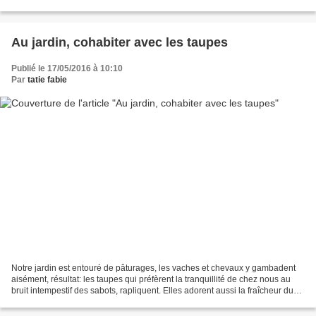
& calot, pour le spectacle...
Au jardin, cohabiter avec les taupes
Publié le 17/05/2016 à 10:10
Par
tatie fabie
Notre jardin est entouré de pâturages, les vaches et chevaux y gambadent
aisément, résultat: les taupes qui préfèrent la tranquillité de chez nous au
bruit intempestif des sabots, rapliquent. Elles adorent aussi la fraîcheur du
sol, qui, après mes arrosages...