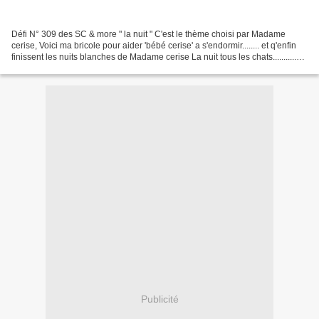
Défi N° 309 des SC & more " la nuit " C'est le thème choisi par Madame
cerise, Voici ma bricole pour aider 'bébé cerise' a s'endormir........ et q'enfin
finissent les nuits blanches de Madame cerise La nuit tous les chats...........
sont gris, Bin......pour...
Publicité