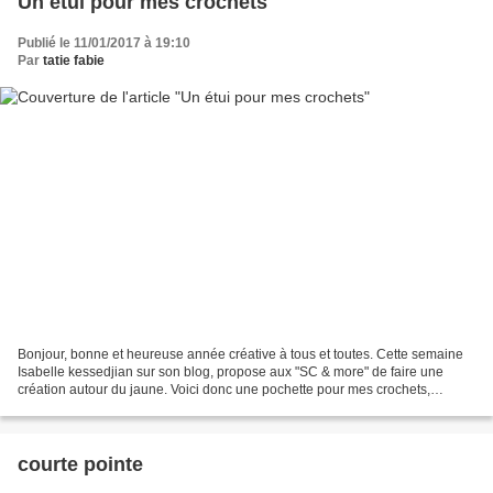
Un étui pour mes crochets
Publié le 11/01/2017 à 19:10
Par
tatie fabie
Bonjour, bonne et heureuse année créative à tous et toutes. Cette semaine
Isabelle kessedjian sur son blog, propose aux "SC & more" de faire une
création autour du jaune. Voici donc une pochette pour mes crochets,
comme d'hab, en mode récup, héhé! Avec...
courte pointe