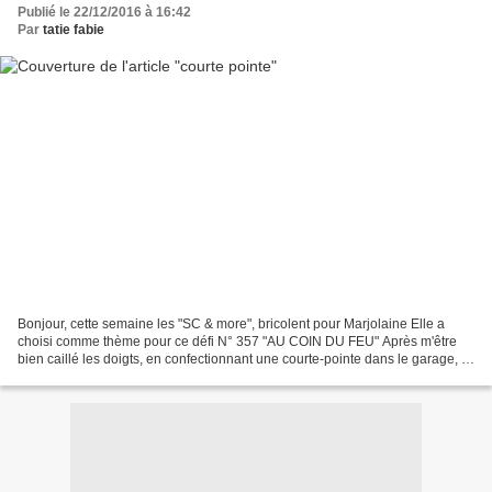
Publié le 22/12/2016 à 16:42
Par
tatie fabie
Bonjour, cette semaine les "SC & more", bricolent pour Marjolaine Elle a
choisi comme thème pour ce défi N° 357 "AU COIN DU FEU" Après m'être
bien caillé les doigts, en confectionnant une courte-pointe dans le garage, je
fini l'assemblage au point de...